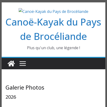
Passer
au
Canoë-Kayak du Pays
contenu
de Brocéliande
Plus qu'un club, une légende !
Galerie Photos
2026