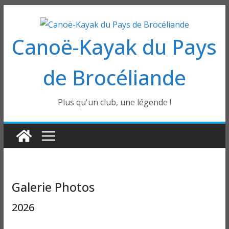
Passer
au
Canoë-Kayak du Pays
contenu
de Brocéliande
Plus qu'un club, une légende !
Galerie Photos
2026