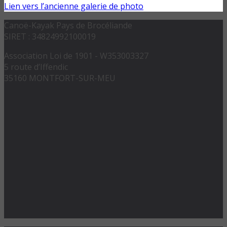
Lien vers l’ancienne galerie de photo
Canoë-Kayak Pays de Brocéliande
SIRET : 34824992100019
Association Loi de 1901 - W353003327
5 route d’Iffendic
35160 MONTFORT-SUR-MEU