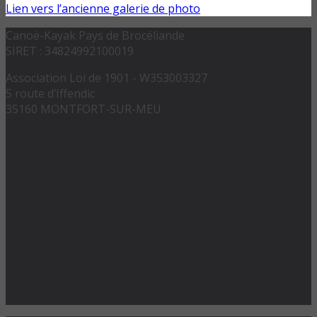
Lien vers l’ancienne galerie de photo
Canoë-Kayak Pays de Brocéliande
SIRET : 34824992100019
Association Loi de 1901 - W353003327
5 route d’Iffendic
35160 MONTFORT-SUR-MEU