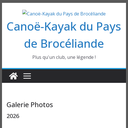
Passer
au
Canoë-Kayak du Pays
contenu
de Brocéliande
Plus qu'un club, une légende !
Galerie Photos
2026