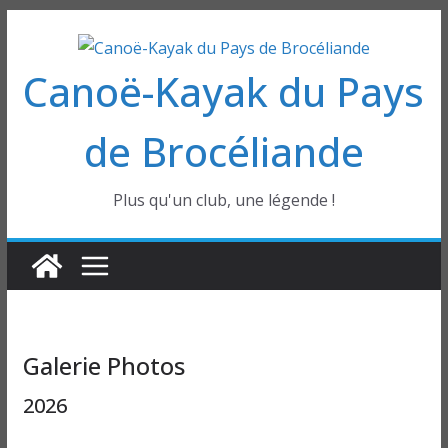
Passer
au
Canoë-Kayak du Pays
contenu
de Brocéliande
Plus qu'un club, une légende !
Galerie Photos
2026