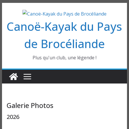
Passer
au
Canoë-Kayak du Pays
contenu
de Brocéliande
Plus qu'un club, une légende !
Galerie Photos
2026