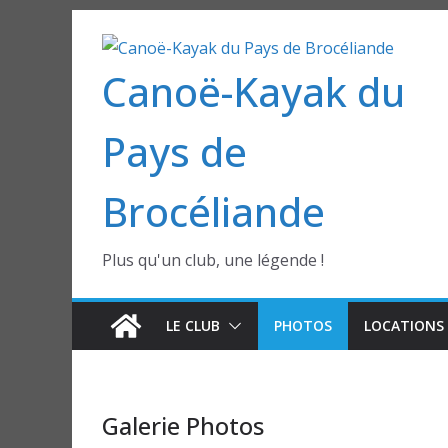
Passer
au
Canoë-Kayak du
contenu
Pays de
Brocéliande
Plus qu'un club, une légende !
LE CLUB
PHOTOS
LOCATIONS 
Galerie Photos