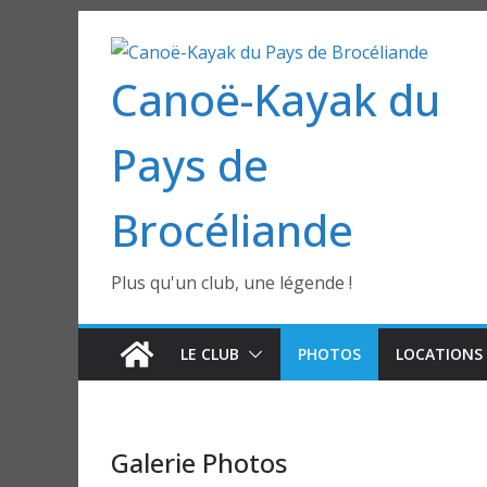
Passer
au
Canoë-Kayak du
contenu
Pays de
Brocéliande
Plus qu'un club, une légende !
LE CLUB
PHOTOS
LOCATIONS 
Galerie Photos