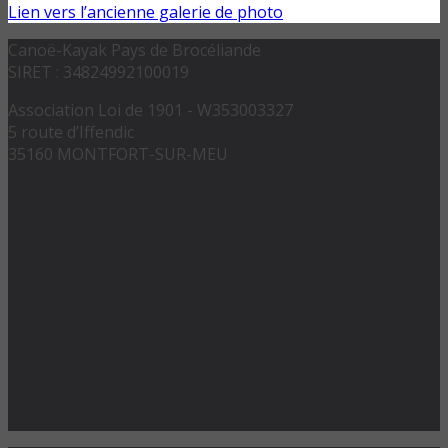
Lien vers l’ancienne galerie de photo
Canoë-Kayak Pays de Brocéliande
SIRET : 34824992100019
Association Loi de 1901 - W353003327
5 route d’Iffendic
35160 MONTFORT-SUR-MEU