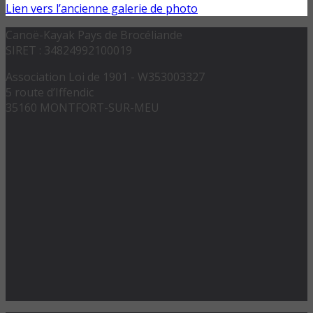
Lien vers l’ancienne galerie de photo
Canoë-Kayak Pays de Brocéliande
SIRET : 34824992100019
Association Loi de 1901 - W353003327
5 route d’Iffendic
35160 MONTFORT-SUR-MEU