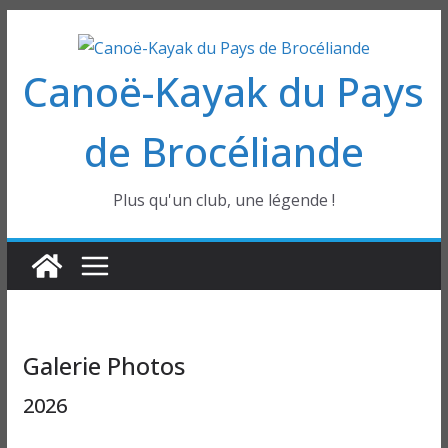
Passer
au
Canoë-Kayak du Pays
contenu
de Brocéliande
Plus qu'un club, une légende !
Galerie Photos
2026