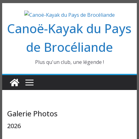
Passer
au
Canoë-Kayak du Pays
contenu
de Brocéliande
Plus qu'un club, une légende !
Galerie Photos
2026