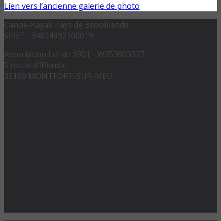
Lien vers l’ancienne galerie de photo
Canoë-Kayak Pays de Brocéliande
SIRET : 34824992100019
Association Loi de 1901 - W353003327
5 route d’Iffendic
35160 MONTFORT-SUR-MEU