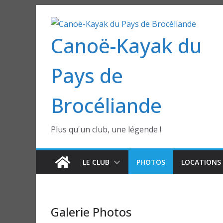
Passer
au
Canoë-Kayak du
contenu
Pays de
Brocéliande
Plus qu'un club, une légende !
LE CLUB
PHOTOS
LOCATIONS 
Galerie Photos