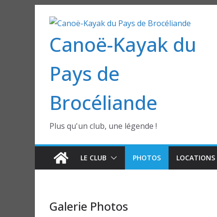
Passer
au
Canoë-Kayak du
contenu
Pays de
Brocéliande
Plus qu'un club, une légende !
LE CLUB
PHOTOS
LOCATIONS 
Galerie Photos