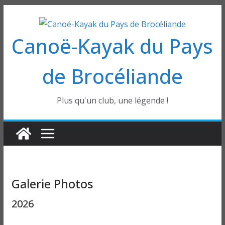
Passer
au
Canoë-Kayak du Pays
contenu
de Brocéliande
Plus qu'un club, une légende !
Galerie Photos
2026