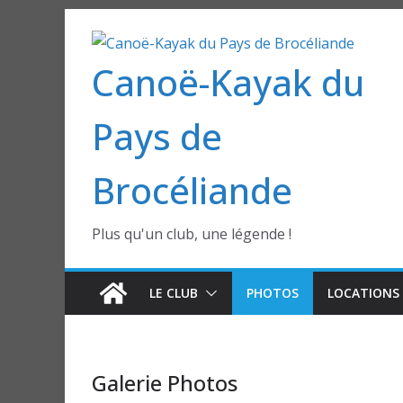
Passer
au
Canoë-Kayak du
contenu
Pays de
Brocéliande
Plus qu'un club, une légende !
LE CLUB
PHOTOS
LOCATIONS 
Galerie Photos