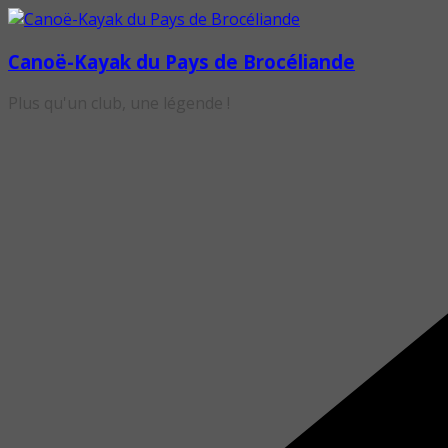
Passer
au
Canoë-Kayak du Pays de Brocéliande
contenu
Plus qu'un club, une légende !