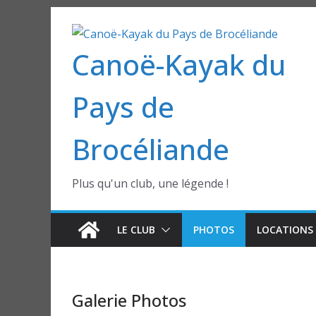
Passer
au
Canoë-Kayak du
contenu
Pays de
Brocéliande
Plus qu'un club, une légende !
LE CLUB
PHOTOS
LOCATIONS 
Galerie Photos