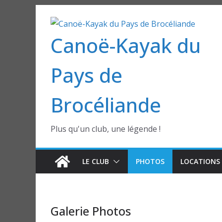
Passer
au
Canoë-Kayak du
contenu
Pays de
Brocéliande
Plus qu'un club, une légende !
LE CLUB
PHOTOS
LOCATIONS 
Galerie Photos