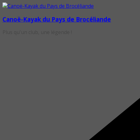
Passer
au
Canoë-Kayak du Pays de Brocéliande
contenu
Plus qu'un club, une légende !