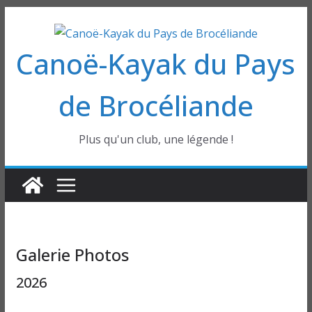
Passer
au
Canoë-Kayak du Pays
contenu
de Brocéliande
Plus qu'un club, une légende !
Galerie Photos
2026