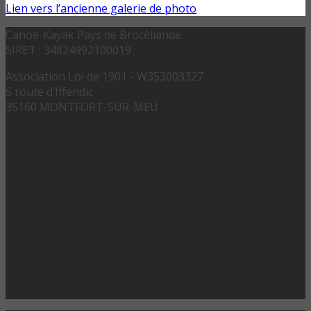
Lien vers l’ancienne galerie de photo
Canoë-Kayak Pays de Brocéliande
SIRET : 34824992100019
Association Loi de 1901 - W353003327
5 route d’Iffendic
35160 MONTFORT-SUR-MEU