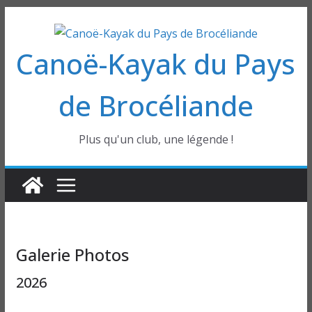
Passer
au
Canoë-Kayak du Pays
contenu
de Brocéliande
Plus qu'un club, une légende !
Galerie Photos
2026