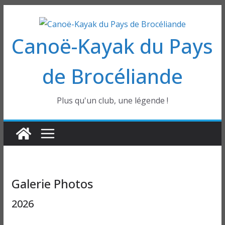
Passer
au
Canoë-Kayak du Pays
contenu
de Brocéliande
Plus qu'un club, une légende !
Galerie Photos
2026