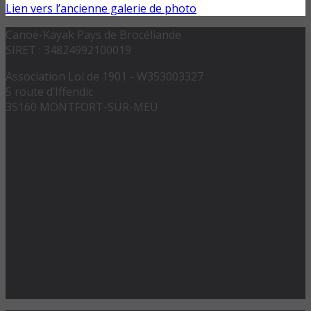
Lien vers l’ancienne galerie de photo
Canoë-Kayak Pays de Brocéliande
SIRET : 34824992100019
Association Loi de 1901 - W353003327
5 route d’Iffendic
35160 MONTFORT-SUR-MEU