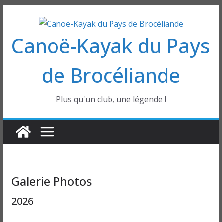
Passer
au
Canoë-Kayak du Pays
contenu
de Brocéliande
Plus qu'un club, une légende !
Galerie Photos
2026