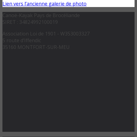
Lien vers l’ancienne galerie de photo
Canoë-Kayak Pays de Brocéliande
SIRET : 34824992100019
Association Loi de 1901 - W353003327
5 route d’Iffendic
35160 MONTFORT-SUR-MEU