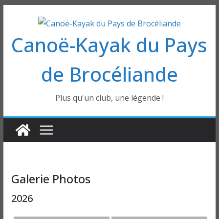
Passer
au
Canoë-Kayak du Pays
contenu
de Brocéliande
Plus qu'un club, une légende !
Galerie Photos
2026