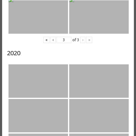
«
‹
of
3
›
»
2020