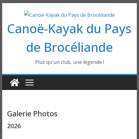
Passer
au
Canoë-Kayak du Pays
contenu
de Brocéliande
Plus qu'un club, une légende !
Galerie Photos
2026