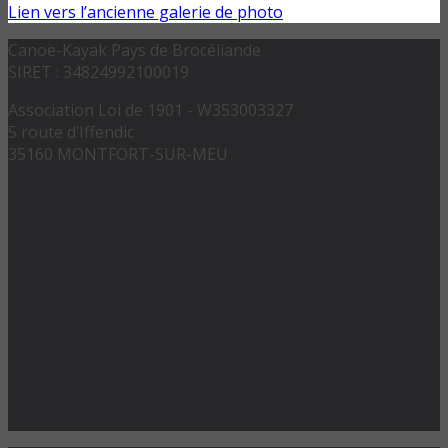
Lien vers l’ancienne galerie de photo
Canoë-Kayak Pays de Brocéliande
SIRET : 34824992100019
Association Loi de 1901 - W353003327
5 route d’Iffendic
35160 MONTFORT-SUR-MEU