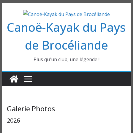
Passer
au
Canoë-Kayak du Pays
contenu
de Brocéliande
Plus qu'un club, une légende !
Galerie Photos
2026