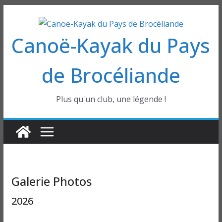
Passer
au
Canoë-Kayak du Pays
contenu
de Brocéliande
Plus qu'un club, une légende !
Galerie Photos
2026