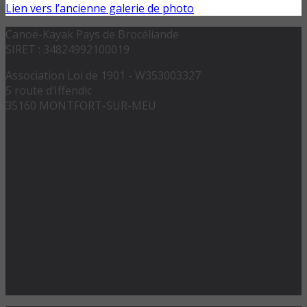
Lien vers l’ancienne galerie de photo
Canoë-Kayak Pays de Brocéliande
SIRET : 34824992100019
Association Loi de 1901 - W353003327
5 route d’Iffendic
35160 MONTFORT-SUR-MEU