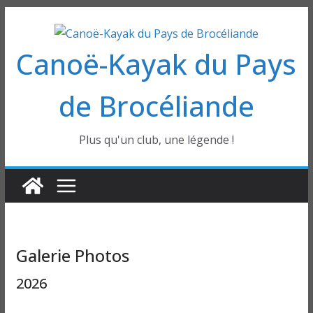
Passer
au
Canoë-Kayak du Pays
contenu
de Brocéliande
Plus qu'un club, une légende !
Galerie Photos
2026