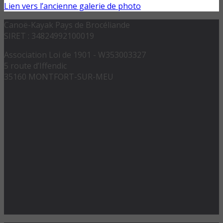
Lien vers l’ancienne galerie de photo
Canoë-Kayak Pays de Brocéliande
SIRET : 34824992100019
Association Loi de 1901 - W353003327
5 route d’Iffendic
35160 MONTFORT-SUR-MEU