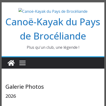
Passer
au
Canoë-Kayak du Pays
contenu
de Brocéliande
Plus qu'un club, une légende !
Galerie Photos
2026