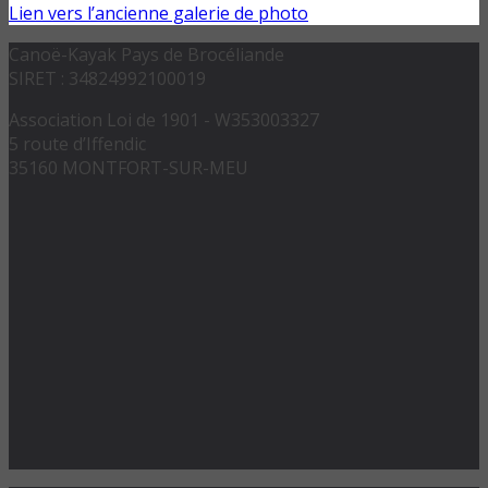
Lien vers l’ancienne galerie de photo
Canoë-Kayak Pays de Brocéliande
SIRET : 34824992100019
Association Loi de 1901 - W353003327
5 route d’Iffendic
35160 MONTFORT-SUR-MEU