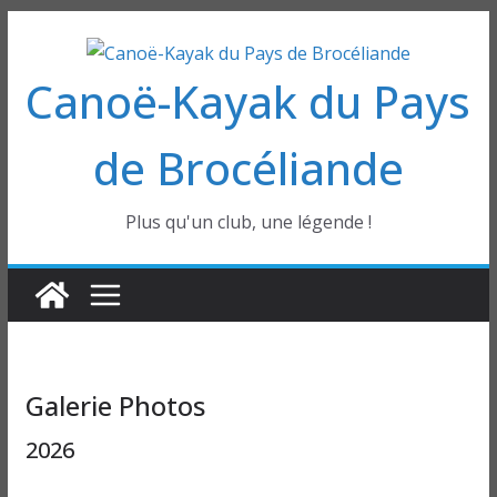
Passer
au
Canoë-Kayak du Pays
contenu
de Brocéliande
Plus qu'un club, une légende !
Galerie Photos
2026