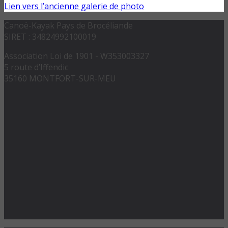
Lien vers l’ancienne galerie de photo
Canoë-Kayak Pays de Brocéliande
SIRET : 34824992100019
Association Loi de 1901 - W353003327
5 route d’Iffendic
35160 MONTFORT-SUR-MEU