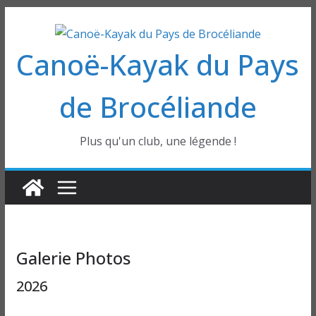
Passer
au
Canoë-Kayak du Pays
contenu
de Brocéliande
Plus qu'un club, une légende !
Galerie Photos
2026