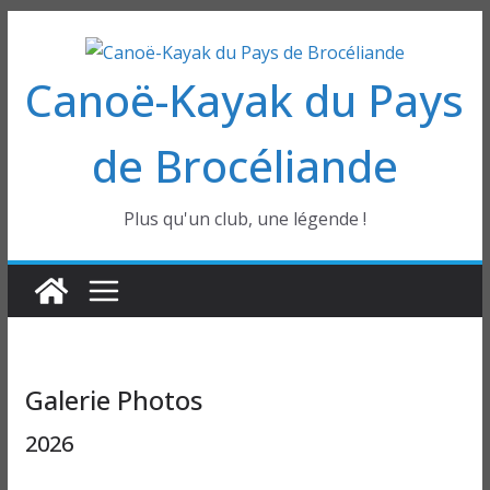
Passer
au
Canoë-Kayak du Pays
contenu
de Brocéliande
Plus qu'un club, une légende !
Galerie Photos
2026