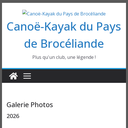
Passer
au
Canoë-Kayak du Pays
contenu
de Brocéliande
Plus qu'un club, une légende !
Galerie Photos
2026