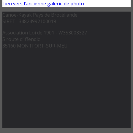
Lien vers l’ancienne galerie de photo
Canoë-Kayak Pays de Brocéliande
SIRET : 34824992100019
Association Loi de 1901 - W353003327
5 route d’Iffendic
35160 MONTFORT-SUR-MEU