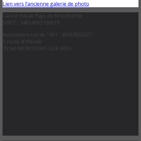
Lien vers l’ancienne galerie de photo
Canoë-Kayak Pays de Brocéliande
SIRET : 34824992100019
Association Loi de 1901 - W353003327
5 route d’Iffendic
35160 MONTFORT-SUR-MEU