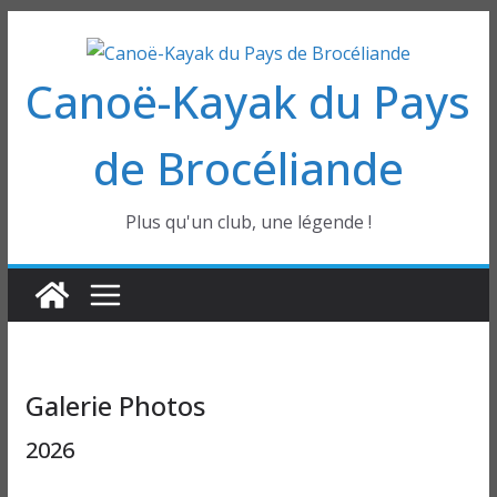
Passer
au
Canoë-Kayak du Pays
contenu
de Brocéliande
Plus qu'un club, une légende !
Galerie Photos
2026