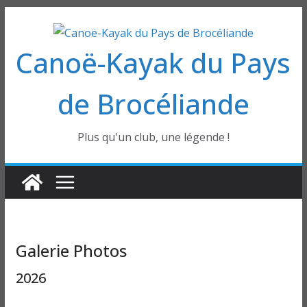
Passer
au
Canoë-Kayak du Pays
contenu
de Brocéliande
Plus qu'un club, une légende !
Galerie Photos
2026