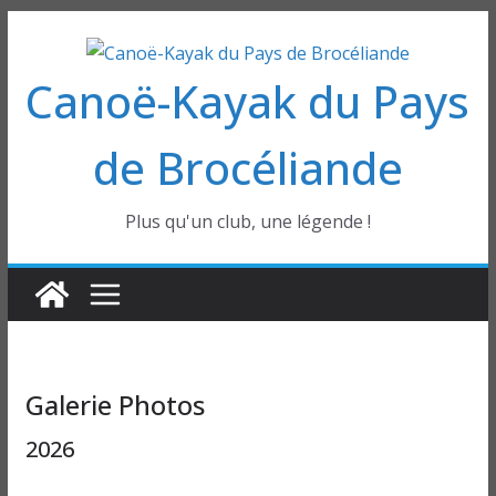
Passer
au
Canoë-Kayak du Pays
contenu
de Brocéliande
Plus qu'un club, une légende !
Galerie Photos
2026