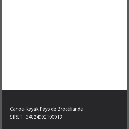
Canoë-Kayak Pays de Brocéliande
SIRET : 34824992100019