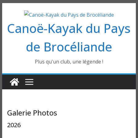
Passer
au
Canoë-Kayak du Pays
contenu
de Brocéliande
Plus qu'un club, une légende !
Galerie Photos
2026